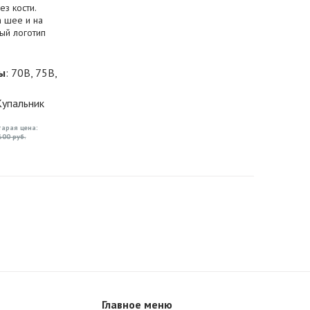
з кости.
а шее и на
ый логотип
ы
: 70B, 75B,
Купальник
тарая цена:
600 руб.
Главное меню