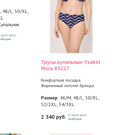
, 48/L, 50/XL,
XL
Купальник
тарая цена:
600 руб.
Трусы купальные Ysabel
Mora 83227
Комфортная посадка.
Фирменный логотип бренда.
Размер
: 46/M, 48/L, 50/XL,
52/2XL, 54/3XL
Старая цена:
2 340
руб.
2600 руб.