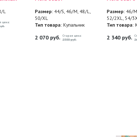
8/L
Размер
: 44/S, 46/M, 48/L,
Размер
: 46/M
50/XL
52/2XL, 54/3
я цена:
Тип товара
: Купальник
Тип товара
: 
уб.
Старая цена:
С
2 070
руб.
2 340
руб.
2300 руб.
2