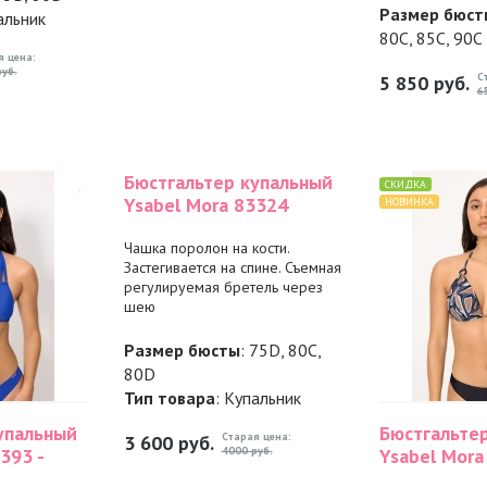
Размер бюст
альник
80C, 85C, 90C
я цена:
уб.
С
5 850
руб.
6
Бюстгальтер купальный
СКИДКА
Ysabel Mora 83324
НОВИНКА
Чашка поролон на кости.
Застегивается на спине. Съемная
регулируемая бретель через
шею
Размер бюсты
: 75D, 80C,
80D
Тип товара
: Купальник
упальный
Бюстгальте
Старая цена:
3 600
руб.
393 -
4000 руб.
Ysabel Mora