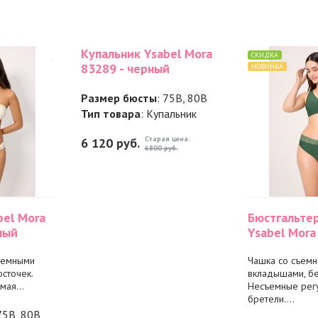
Купальник Ysabel Mora
СКИДКА
83289 - черный
НОВИНКА
Размер бюсты
: 75B, 80B
Тип товара
: Купальник
Старая цена:
6 120
руб.
6800 руб.
bel Mora
Бюстгальте
ный
Ysabel Mora
ъемными
Чашка со съем
сточек.
вкладышами, бе
ая...
Несъемные рег
бретели....
75B, 80B