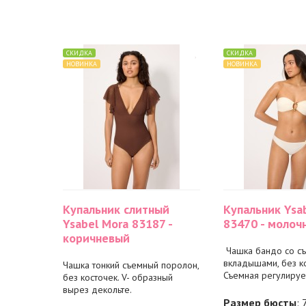
СКИДКА
СКИДКА
НОВИНКА
НОВИНКА
Купальник слитный
Купальник Ysa
Ysabel Mora 83187 -
83470 - молоч
коричневый
Чашка бандо со с
вкладышами, без ко
Чашка тонкий съемный поролон,
Съемная регулируем
без косточек. V- образный
вырез декольте.
Размер бюсты
: 