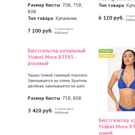
Размер бюсты
: 70B, 75B,
Тип товара
: Куп
80B
Стара
6 120
руб.
Тип товара
: Купальник
6800 р
Старая цена:
7 200
руб.
8000 руб.
Бюстгальтер купальный
СКИДКА
Ysabel Mora 83393 -
НОВИНКА
розовый
Чашка тонкий съемный поролон.
Завязывается на спине. Бретель
двойная, завязывается на шее
Размер бюсты
: 75B, 80B
Старая цена:
3 420
руб.
3800 руб.
Бюстгальтер к
Ysabel Mora 83
синий