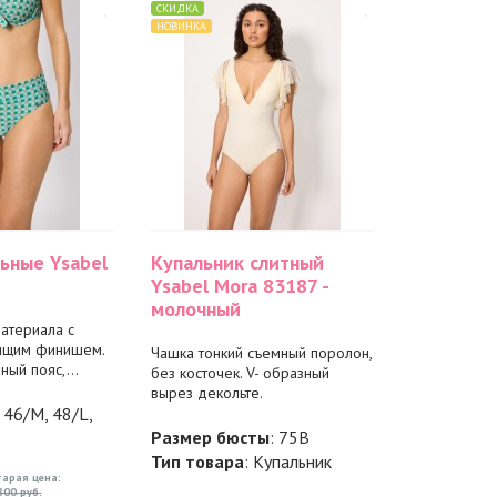
СКИДКА
НОВИНКА
ьные Ysabel
Купальник слитный
Ysabel Mora 83187 -
молочный
атериала с
ящим финишем.
Чашка тонкий съемный поролон,
ый пояс,...
без косточек. V- образный
вырез декольте.
, 46/M, 48/L,
Размер бюсты
: 75B
Тип товара
: Купальник
тарая цена:
800 руб.