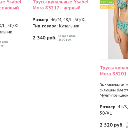
ые Ysabel
Трусы купальные Ysabel
СКИДКА
неоновый
Mora 83217 - черный
НОВИНКА
Размер
: 46/M, 48/L, 50/XL
8/L, 50/XL
Тип товара
: Купальник
альник
Старая цена:
2 340
руб.
2600 руб.
я цена:
уб.
Трусы купал
Mora 83201
Выполнены из м
сияющим блест
Мультипозиционн
Размер
: 44/S
50/XL
С
2 520
руб.
2