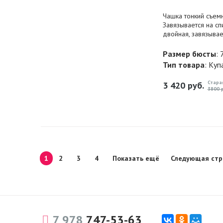
Чашка тонкий съем
Завязывается на сп
двойная, завязывае
Размер бюсты
: 
Тип товара
: Куп
Стара
3 420
руб.
3800 р
1
2
3
4
Показать ещё
Следующая стр
7 978
747-53-63