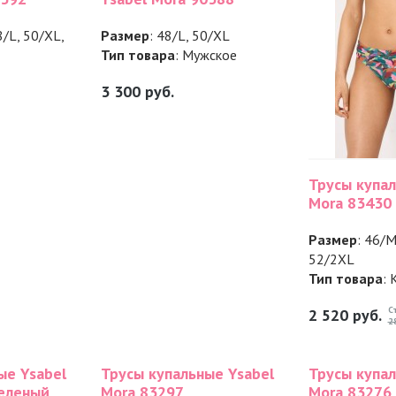
8/L, 50/XL,
Размер
: 48/L, 50/XL
Тип товара
: Мужское
3 300
руб.
Трусы купал
Mora 83430
Размер
: 46/M
52/2XL
Тип товара
: 
С
2 520
руб.
2
ые Ysabel
Трусы купальные Ysabel
Трусы купал
зеленый
Mora 83297
Mora 83276