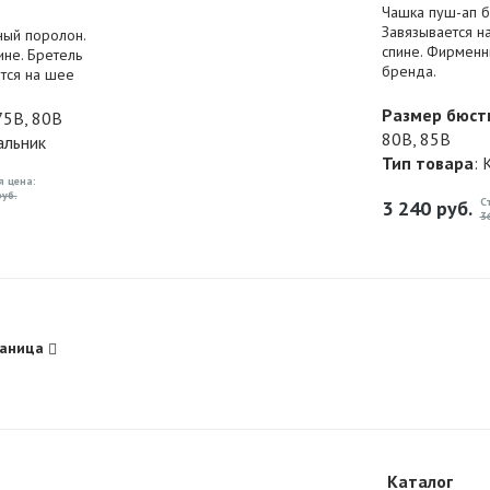
Чашка пуш-ап бе
Завязывается н
ный поролон.
спине. Фирменн
ине. Бретель
бренда.
тся на шее
Размер бюст
75B, 80B
80B, 85B
альник
Тип товара
: 
я цена:
уб.
С
3 240
руб.
3
аница
Каталог