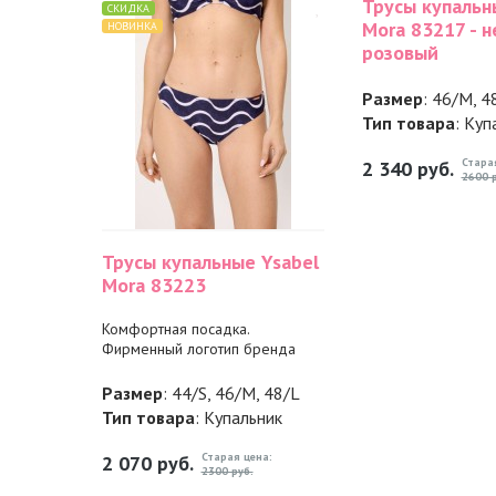
Трусы купальн
СКИДКА
Mora 83217 - 
НОВИНКА
розовый
Размер
: 46/M, 4
Тип товара
: Куп
Стара
2 340
руб.
2600 р
Трусы купальные Ysabel
Mora 83223
Комфортная посадка.
Фирменный логотип бренда
Размер
: 44/S, 46/M, 48/L
Тип товара
: Купальник
Старая цена:
2 070
руб.
2300 руб.