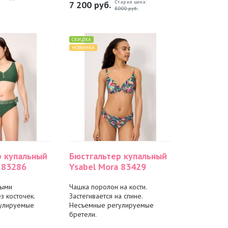
Старая цена:
7 200
руб.
8000 руб.
СКИДКА
НОВИНКА
р купальный
Бюстгальтер купальный
 83286
Ysabel Mora 83429
ными
Чашка поролон на кости.
з косточек.
Застегивается на спине.
улируемые
Несъемные регулируемые
бретели.