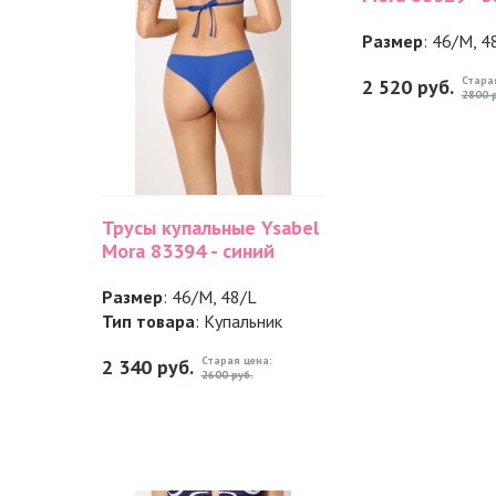
Размер
: 46/M, 4
Стара
2 520
руб.
2800 р
Трусы купальные Ysabel
Mora 83394 - синий
Размер
: 46/M, 48/L
Тип товара
: Купальник
Старая цена:
2 340
руб.
2600 руб.