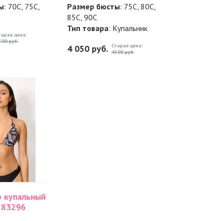
ы
: 70C, 75C,
Размер бюсты
: 75C, 80C,
85C, 90C
Тип товара
: Купальник
тарая цена:
500 руб.
Старая цена:
4 050
руб.
4500 руб.
р купальный
 83296