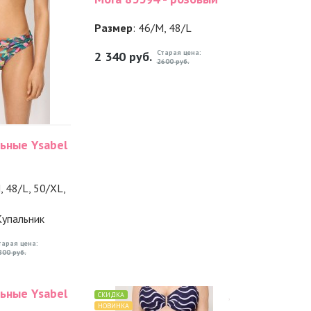
Размер
: 46/M, 48/L
Старая цена:
2 340
руб.
2600 руб.
ьные Ysabel
, 48/L, 50/XL,
Купальник
тарая цена:
800 руб.
ьные Ysabel
СКИДКА
НОВИНКА