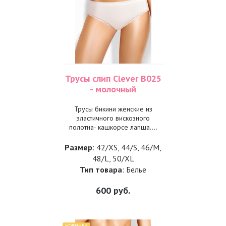
Трусы слип Clever B025
- молочный
Трусы бикини женские из
эластичного вискозного
полотна- кашкорсе лапша....
Размер
: 42/XS, 44/S, 46/M,
48/L, 50/XL
Тип товара
: Белье
600
руб.
НОВИНКА