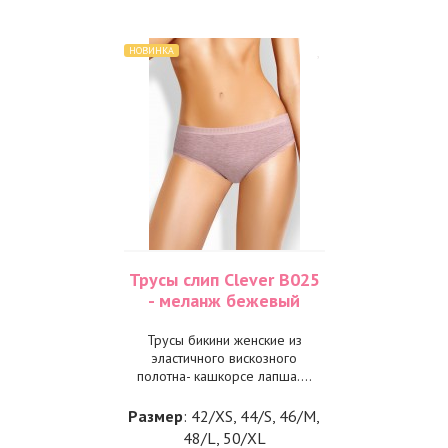
НОВИНКА
Трусы слип Clever B025
- меланж бежевый
Трусы бикини женские из
эластичного вискозного
полотна- кашкорсе лапша....
Размер
: 42/XS, 44/S, 46/M,
48/L, 50/XL