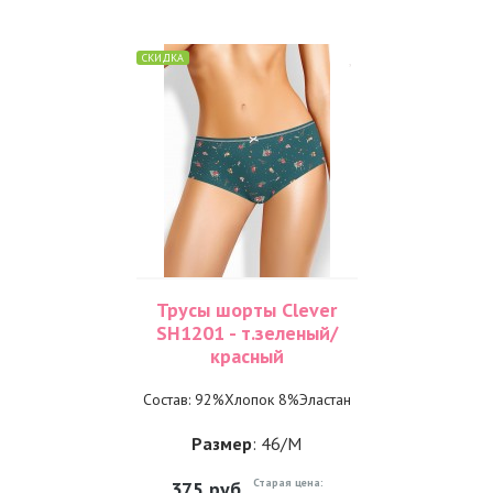
СКИДКА
Трусы шорты Clever
SH1201 - т.зеленый/
красный
Состав: 92%Хлопок 8%Эластан
Размер
: 46/M
Старая цена:
375
руб.