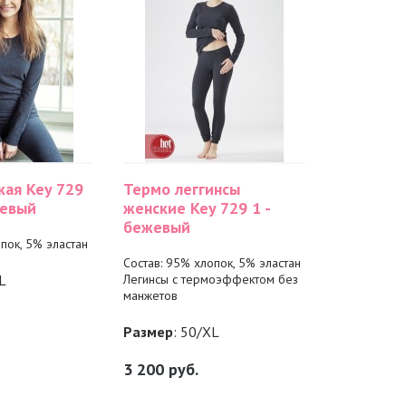
кая Key 729
Термо леггинсы
жевый
женские Key 729 1 -
бежевый
пок, 5% эластан
Состав: 95% хлопок, 5% эластан
L
Легинсы с термоэффектом без
манжетов
Размер
: 50/XL
3 200
руб.