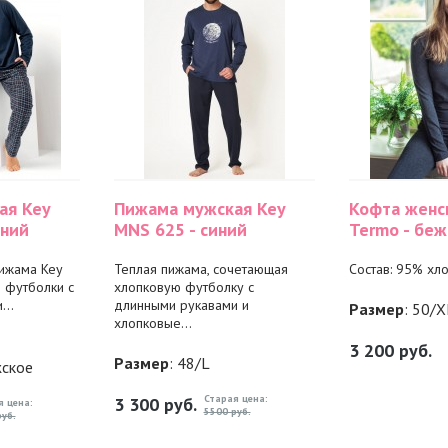
ая Key
Пижама мужская Key
Кофта женс
иний
MNS 625 - синий
Termo - бе
ижама Key
Теплая пижама, сочетающая
Состав: 95% хло
 футболки с
хлопковую футболку с
..
длинными рукавами и
Размер
: 50/X
хлопковые...
3 200
руб.
Размер
: 48/L
жское
Старая цена:
3 300
руб.
я цена:
5500 руб.
уб.