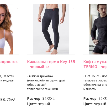
одросток
Кальсоны термо Key 155
Кофта мужс
- черный cz
TERMO - че
, Эластан
- мягкий трикотаж
- Hot Touch - 
н модели.
(многослойная структура),
тепловые характ
обладающий
обеспечивают 
теплосберегающими...
мягкость...
Размер
: 52/2XL
Размер
: 52/
0BB, 75AA
Цвет
: черный
Цвет
: черный