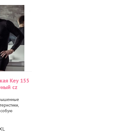
кая Key 155
рный cz
повышенные
еристики,
особую
2XL