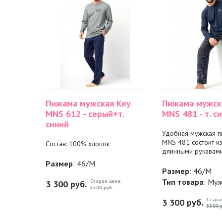
Пижама мужская Key
Пижама мужск
MNS 612 - серый+т.
MNS 481 - т. с
синий
Удобная мужская п
MNS 481 состоит из
Состав: 100% хлопок
длинными рукавами.
Размер
: 46/M
Размер
: 46/M
Тип товара
: Му
Старая цена:
3 300
руб.
5500 руб.
Стара
3 300
руб.
5500 р