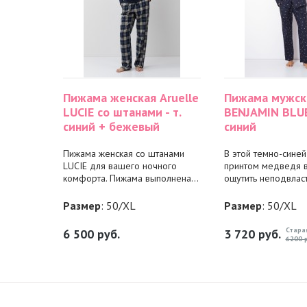
Пижама женская Aruelle
Пижама мужска
LUCIE со штанами - т.
BENJAMIN BLUE 
синий + бежевый
синий
Пижама женская со штанами
В этой темно-синей
LUCIE для вашего ночного
принтом медведя 
комфорта. Пижама выполнена...
ощутить неподвласт
Размер
: 50/XL
Размер
: 50/XL
Стара
6 500
руб.
3 720
руб.
6200 р