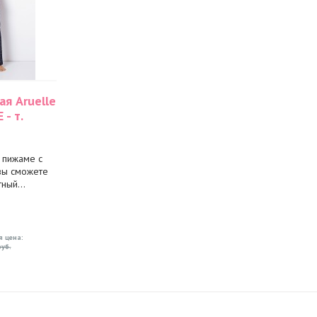
я Aruelle
- т.
 пижаме с
вы сможете
ный...
я цена:
уб.