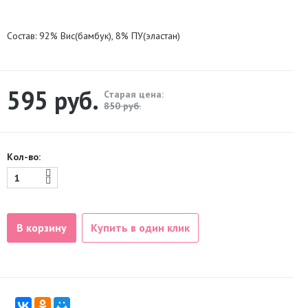
Состав:
92% Вис(бамбук), 8% ПУ(эластан)
595
руб.
Старая цена:
850 руб.
Кол-во:
В корзину
Купить в один клик