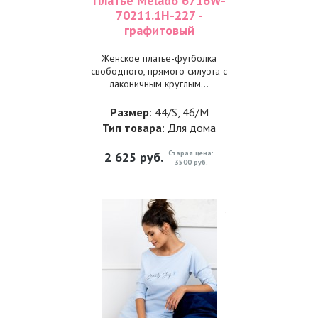
Платье Melado 6716W-
70211.1H-227 -
графитовый
Женское платье-футболка
свободного, прямого силуэта с
лаконичным круглым...
Размер
: 44/S, 46/M
Тип товара
: Для дома
Старая цена:
2 625
руб.
3500 руб.