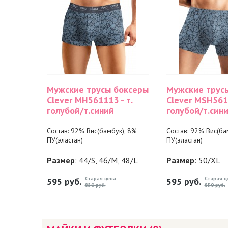
Мужские трусы боксеры
Мужские трус
Clever MH561113 - т.
Clever MSH5611
голубой/т.синий
голубой/т.син
Состав: 92% Вис(бамбук), 8%
Состав: 92% Вис(ба
ПУ(эластан)
ПУ(эластан)
Размер
: 44/S, 46/M, 48/L
Размер
: 50/XL
Старая цена:
Старая ц
595
руб.
595
руб.
850 руб.
850 руб.