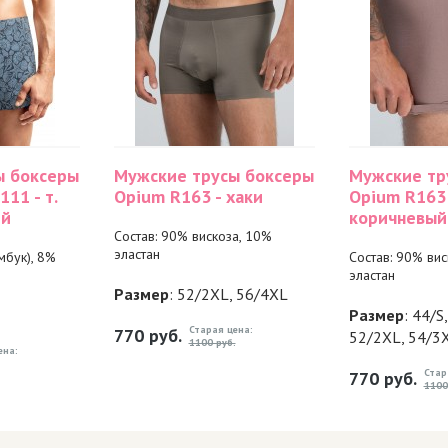
ы боксеры
Мужские трусы боксеры
Мужские тр
11 - т.
Opium R163 - хаки
Opium R163 
ий
коричневый
Состав: 90% вискоза, 10%
эластан
мбук), 8%
Состав: 90% вис
эластан
Размер
: 52/2XL, 56/4XL
Размер
: 44/S
Старая цена:
770
руб.
52/2XL, 54/3
1100 руб.
ена:
Стар
770
руб.
1100