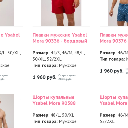
е Ysabel
Плавки мужские Ysabel
Плавки муж
Mora 90336 - бордовый
Mora 90376 
8/L, 50/XL,
Размер
: 44/S, 46/M, 48/L,
Размер
: 46/
50/XL, 52/2XL
Тип товара
:
жское
Тип товара
: Мужское
С
1 960
руб.
2
я цена:
Старая цена:
1 960
руб.
уб.
2800 руб.
Шорты купальные
Шорты купа
Ysabel Mora 90388
Ysabel Mora
Размер
: 48/L, 50/XL
Размер
: 46/M
Тип товара
: Мужское
52/2XL