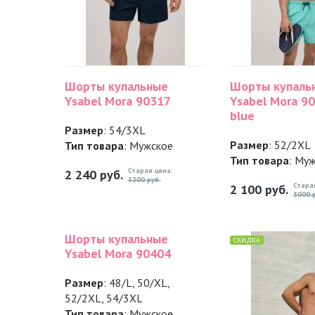
Шорты купальные
Шорты купаль
Ysabel Mora 90317
Ysabel Mora 90
blue
Размер
: 54/3XL
Размер
: 52/2XL
Тип товара
: Мужское
Тип товара
: Му
Старая цена:
2 240
руб.
3200 руб.
Стара
2 100
руб.
3000 р
Шорты купальные
СКИДКА
Ysabel Mora 90404
Размер
: 48/L, 50/XL,
52/2XL, 54/3XL
Тип товара
: Мужское