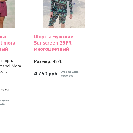
ные
Шорты мужские
l mora
Sunscreen 25FR -
вый
многоцветный
е шорты
Размер
: 48/L
sabel Mora.
,...
Старая цена:
4 760
руб.
5600 руб.
жское
я цена:
уб.