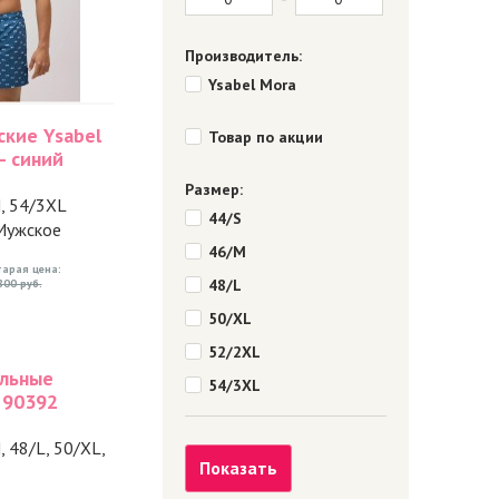
Производитель:
Ysabel Mora
ские Ysabel
Товар по акции
- синий
Размер:
M, 54/3XL
44/S
 Мужское
46/M
тарая цена:
48/L
800 руб.
50/XL
52/2XL
льные
54/3XL
 90392
, 48/L, 50/XL,
Показать