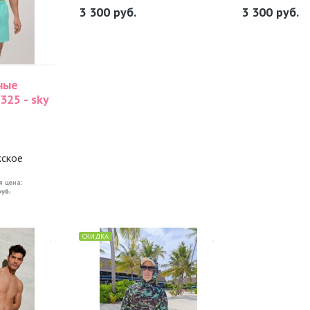
3 300
руб.
3 300
руб.
ные
325 - sky
жское
я цена:
уб.
СКИДКА