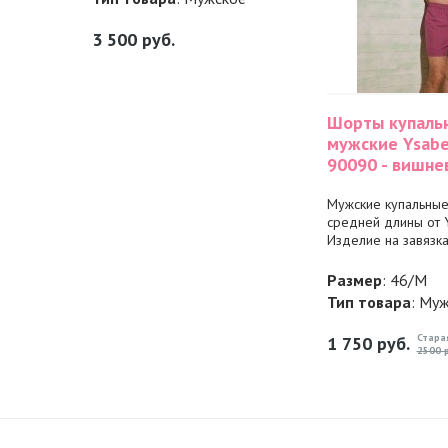
3 500
руб.
Шорты купаль
мужские Ysabe
90090 - вишне
Мужские купальны
средней длины от Y
Изделие на завязках
Размер
: 46/M
Тип товара
: Му
Стара
1 750
руб.
2500 р