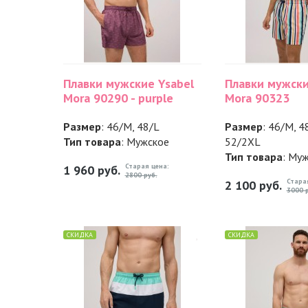
Плавки мужские Ysabel
Плавки мужски
Mora 90290 - purple
Mora 90323
Размер
: 46/M, 48/L
Размер
: 46/M, 4
Тип товара
: Мужское
52/2XL
Тип товара
: Му
Старая цена:
1 960
руб.
2800 руб.
Стара
2 100
руб.
3000 р
СКИДКА
СКИДКА